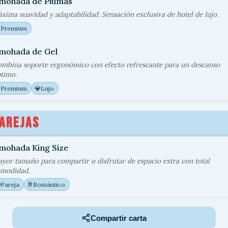
lmohada de Plumas
xima suavidad y adaptabilidad. Sensación exclusiva de hotel de lujo.

Premium
lmohada de Gel
mbina soporte ergonómico con efecto refrescante para un descanso
timo.

💎
Premium
Lujo
AREJAS
mohada King Size
yor tamaño para compartir o disfrutar de espacio extra con total
modidad.
️
🥂
Pareja
Romántico
Compartir carta