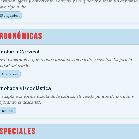
nsación ligera y envolvente. Perfecta para quienes buscan un descanso
ave tipo nube.
♀️
Relajación
RGONÓMICAS
mohada Cervical
seño anatómico que reduce tensiones en cuello y espalda. Mejora la
lidad del sueño.

Descanso
mohada Viscoelástica
 adapta a la forma exacta de la cabeza, aliviando puntos de presión y
jorando el descanso.

Natural
SPECIALES