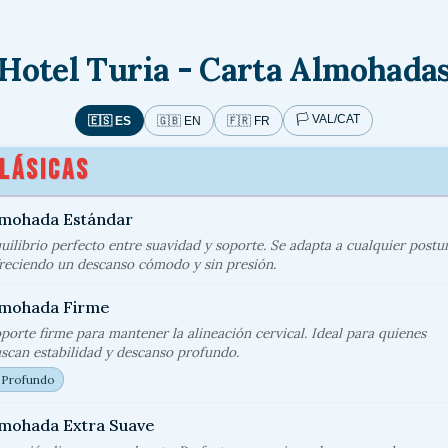
Hotel Turia - Carta Almohada
🏳️ VAL/CAT
🇪🇸 ES
🇬🇧 EN
🇫🇷 FR
LÁSICAS
lmohada Estándar
uilibrio perfecto entre suavidad y soporte. Se adapta a cualquier postu
reciendo un descanso cómodo y sin presión.
lmohada Firme
porte firme para mantener la alineación cervical. Ideal para quienes
scan estabilidad y descanso profundo.

Profundo
lmohada Extra Suave