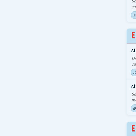
Se
su
🧘‍
E
Al
Di
ca

Al
Se
me

E