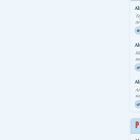
A
Te
no
❄️
A
Ma
sa

A
Ar
su

P