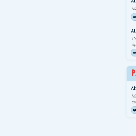
A
Má

A
Co
óp

P
Al
Ma
co
❤