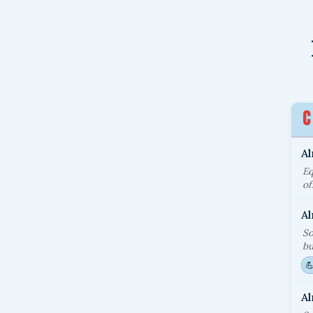
C
A
Eq
of
A
So
bu

A